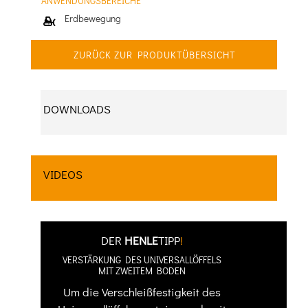
ANWENDUNGSBEREICHE
Erdbewegung
ZURÜCK ZUR PRODUKTÜBERSICHT
DOWNLOADS
VIDEOS
DER
HENLE
TIPP
!
VERSTÄRKUNG DES UNIVERSALLÖFFELS
MIT ZWEITEM BODEN
Um die Verschleißfestigkeit des