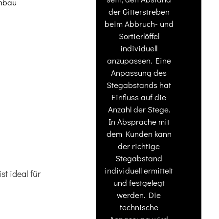
anbau
der Gitterstreben
beim Abbruch- und
Sortierlöffel
individuell
anzupassen. Eine
Anpassung des
Stegabstands hat
Einfluss auf die
Anzahl der Stege.
In Absprache mit
dem Kunden kann
der richtige
Stegabstand
individuell ermittelt
st ideal für
und festgelegt
werden. Die
technische