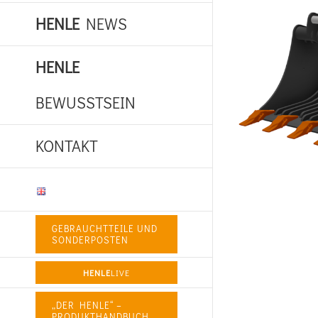
HENLE
NEWS
HENLE
BEWUSSTSEIN
KONTAKT
GEBRAUCHTTEILE UND
SONDERPOSTEN
HENLE
LIVE
„DER HENLE“ –
PRODUKTHANDBUCH