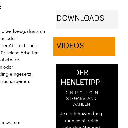
l
DOWNLOADS
zialwerkzeug, das sich
ten oder
VIDEOS
d der Abbruch- und
 für solche Arbeiten
öffel wird
n oder
DER
ling eingesetzt.
HENLE
TIPP
!
bbrucharbeiten.
DEN RICHTIGEN
STEGABSTAND
WÄHLEN
Je nach Anwendung
kann es hilfreich
ahnsystem
sein, den Abstand