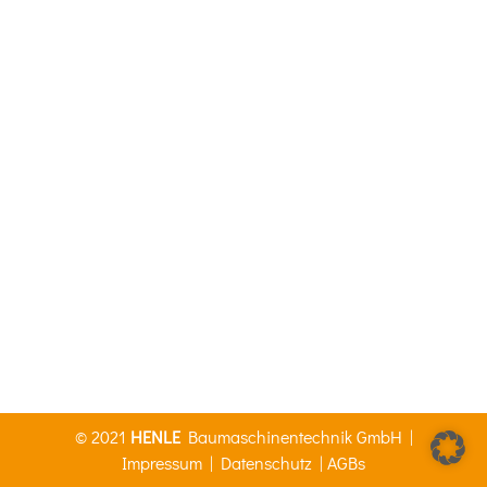
© 2021
HENLE
Baumaschinentechnik GmbH |
Impressum
|
Datenschutz
|
AGBs